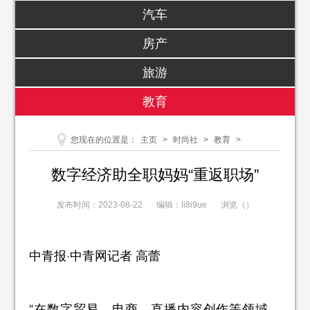
汽车
房产
旅游
教育
您现在的位置是：
主页
>
时尚社
>
教育
>
数字经济助全职妈妈“重返职场”
发布时间：2023-08-22
编辑：li8i9ue
浏览（
）
中青报·中青网记者 高蕾
“在数字贸易、电商、直播内容创作等领域，