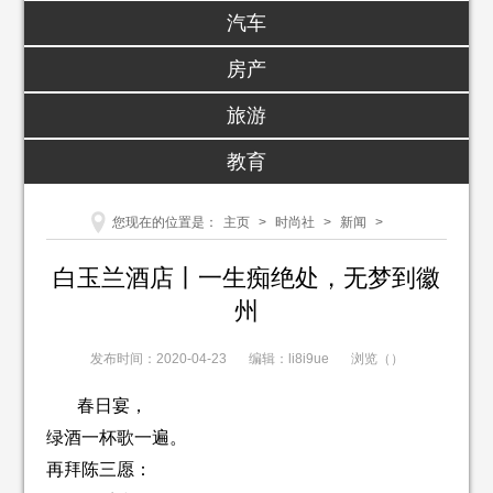
汽车
房产
旅游
教育
您现在的位置是：
主页
>
时尚社
>
新闻
>
白玉兰酒店丨一生痴绝处，无梦到徽
州
发布时间：2020-04-23
编辑：li8i9ue
浏览（
）
春日宴，
绿酒一杯歌一遍。
再拜陈三愿：