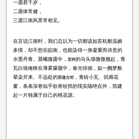
一愿君千岁，
二愿体常健，
三愿江南风景常相见。
在言说江南时，我们总以为一切都该如苏杭般温婉
多情，却不想在皖南，也能染得一身凝重而诗意的
水墨丹青。晨曦微露中，
的马头墙微微翘起，青
宏村
瓦白墙掩映在薄雾朦胧中，春光徘徊，如一阙梦般
晕染开来。不远处的
，青砖小瓦、回廊花
西递古村
窗，条条深巷似乎欲将纷扰的现实隔绝在外，筑建
起一片独属于自己的桃花源。