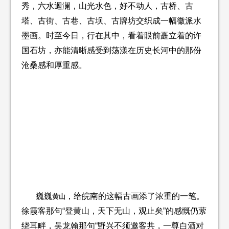
秀，六水迴澜，山光水色，好不动人，古桥、古
塔、古街、古巷、古坝、古牌坊交织成一幅徽派水
墨画。时至今日，行在其中，看着眼前矗立着的许
国石坊，亦能清晰感受到荡漾在历史长河中的那份
沧桑感和厚重感。
巍巍
，给皖南的这幅古画添了浓重的一笔。
黄山
徐霞客那句“登黄山，天下无山，观止矣”的感慨仍萦
绕耳畔，吴龙翰那句“野兴不须邀客共，一尊白酒对