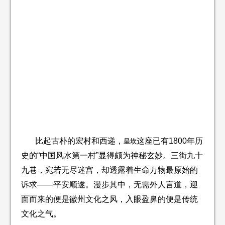
比起古朴的宏村和西递，
这座已有1800年历
呈坎
史的“中国风水第一村”显得颇为神秘玄妙。三街九十
九巷，宛若无尽迷宫，却透露着生命万物最原始的
诉求——平安顺遂。漫步其中，无需外人言道，迎
面而来的便是徽州文化之风，入眼盈鼻的便是传统
文化之气。