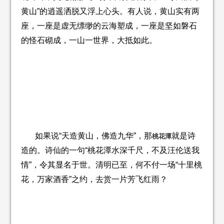
黄山”的逍遥洒脱又浮上心头。有人说，黄山实有两
座，一座是虚无缥缈的云海塑成，一座是坚如磐石
的怪石砌成，一山一世界，大抵如此。
如果说“天造黄山，佛造九华”，那
就是诗
桃花潭
造的。诗仙的一句“桃花潭水深千尺，不及汪伦送我
情”，令其显名于世。清明已至，何不付一场“十里桃
花，万家酒香”之约，去赏一片芳飞红雨？