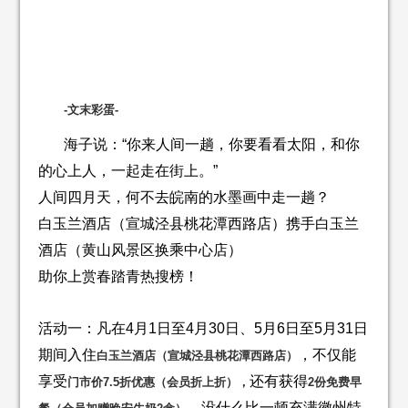
-
文末
彩蛋-
海子说：“你来人间一趟，你要看看太阳，和你
的心上人，一起走在街上。”
人间四月天，何不去皖南的水墨画中走一趟？
白玉兰酒店（宣城泾县桃花潭西路店）携手白玉兰
酒店（黄山风景区换乘中心店）
助你上赏春踏青热搜榜！
活动一：凡在4月1日至4月30日、5月6日至5月31日
期间入住
，不仅能
白玉兰酒店（宣城泾县桃花潭西路店）
享受
还有获得
门市价
7.5
折优惠
（
会员折上折
），
2份免费早
。没什么比一顿充满徽州特