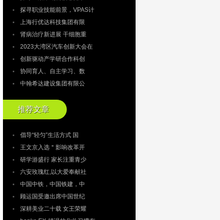
探寻职业技能前景，VPAS计
上海行优达科技集团有限
肾病治疗新进展 干细胞重
2023大湾区汽车创新大会在
创新驱动产学研合作科创
协同育人、自主学习、数
中翰希达建设集团有限公
推荐文章
倡导“轻匀”生活方式 国
王文京入选＂影响改革开
研学游盛行 家长注重青少
六安玫瑰红,以大爱奉献社
中国中铁，中国铁建，中
顾运国受邀出席中国世纪
深耕美业二十载 女王荣耀