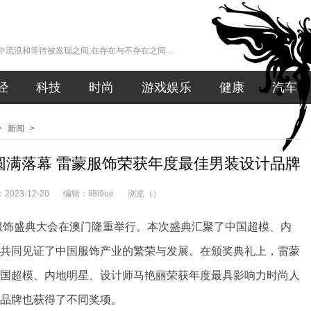
流浪和等待被发现之间;在存在与不存在之间....
经
科技
时尚
游戏娱乐
健康
汽车
>
新闻
>
圆满落幕 雷蒙服饰荣获年度最佳男装设计品牌
023-12-20
编辑：li8i9ue
浏览（
）
华服饰盛典大会在澳门隆重举行。本次盛典汇聚了中国超模、内
共同见证了中国服饰产业的繁荣与发展。在颁奖典礼上，雷蒙
国超模、内地明星、设计师马艳丽荣获年度最具影响力时尚人
品牌也获得了不同奖项。