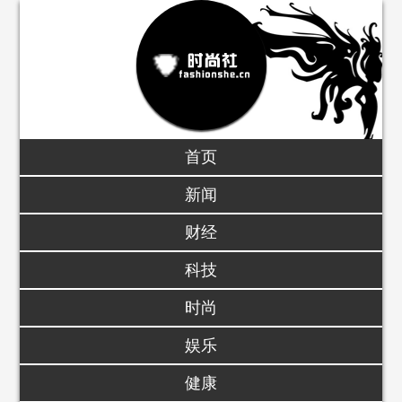
首页
新闻
财经
科技
时尚
娱乐
健康