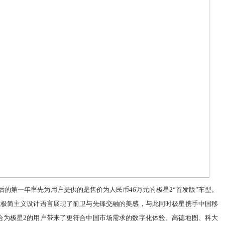
后的第一年率先为用户提供的是售价为人民币
46
万元的
极星
2“
首发版
”
车型。
以极简主义设计语言展现了前卫与先锋交融的美感，
与此同时
极星
携手中国移
合为
极星
2
的用户带来了更符合中国市场需求的数字化体验。高德地图、科大