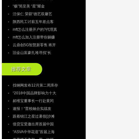
“极”简至美 “星”耀金
汪保仁 荣获“德艺双馨艺
陕西民工讨薪五年差点客
mft怎么注册开户的?代理真
mft怎么加入注册带你躺赚
云鼎创5G智慧新零售 将开
旧金山富豪扎堆寻找“长
推荐文章
找钢网发布12月第二周库存
“2018中国品牌影响力十大
郝维宝董事长一行赴黄冈
速报！“普校融合实战攻
跟着锦江之星过暑假|沙滩
借贷宝受邀出席首届中国
“ASVA中华花道”首届上海