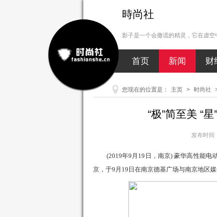
時尚社
影子是一个会撒谎的精灵，它在虚空中
首页
新闻
财
您现在的位置是：
主页
>
时尚社
“极”简至美 
发布时间：2
(2019
年
9
月
1
9
日，
南京
)
豪华高性能电
京，
于
9
月1
9
日
在
南京德基广场与南京
地区媒