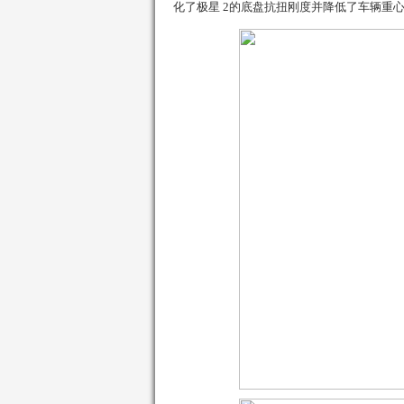
化了
极星
2
的底盘抗扭刚度并降低了车辆重