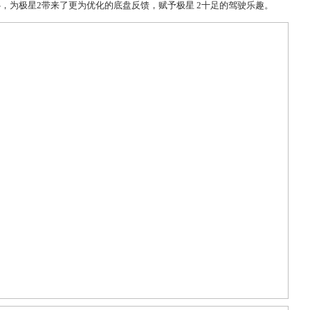
心，为
极星
2
带来了更为优化的底盘反馈，赋予
极星
2
十足的驾驶乐趣。