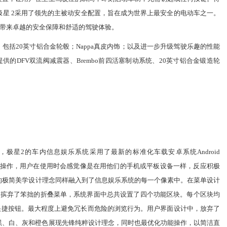
极星
2
采用了领先的主被动安全配置，旨在成为世界上最安全的电动车之一。
带来卓越的安全保障和舒适的驾驶体验。
。包括
20
英寸铝合金轮毂；
Nappa
真皮内饰；以及进一步升级驾驶乐趣的性能
提供的
DFV
双流阀减震器、
Brembo
前四活塞制动系统、
20
英寸铝合金锻造轮
，
极星
2
的车内信息娱乐系统采用了最新的标准化车载安卓系统
Android
操作，用户在使用时会感觉像是在用他们的手机或平板设备一样，反应积极
的极简美学设计理念同样融入到了信息娱乐系统的每一个像素中。在菜单设计
，摈弃了笨拙的折叠菜单，系统界面中总共设置了四个功能区块。每个区块均
快捷按钮。最大程度上避免冗长而危险的浏览行为。用户界面设计中，放弃了
黑、白、灰和橙色展现先锋纯粹设计理念，同时也最优化功能操作，以简洁直