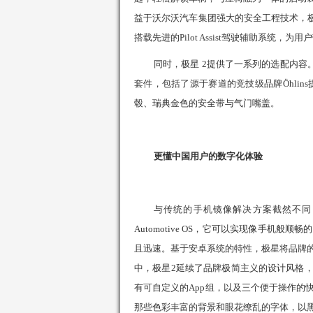
益于沃尔沃汽车集团强大的安全工程技术，
搭载先进的
Pilot Assist
驾驶辅助系统，为用户
同时，
极星
2
提供了一系列的选配内容
套件，包括了源于赛道的竞技级品牌
Öhlins
毂、瑞典金色的安全带与气门嘴盖。
更懂中国用户的数字化体验
与传统的手机镜像解决方案截然不同
Automotive OS
，它可以实现像手机般顺畅的
且迅速。基于安卓系统的特性，
极星
将品牌
中，
极星
2
延续了品牌极简主义的设计风格
有可自定义的
App
组，以及三个便于操作的
那些色彩丰富的背景和眼花缭乱的字体，以