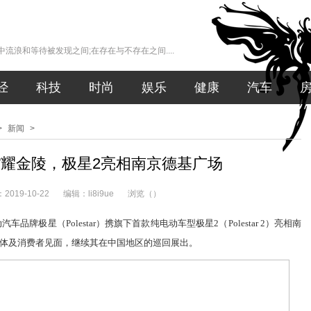
流浪和等待被发现之间;在存在与不存在之间....
经
科技
时尚
娱乐
健康
汽车
>
新闻
>
“星”耀金陵，极星2亮相南京德基广场
019-10-22
编辑：li8i9ue
浏览（
）
动汽车品牌极星
（Polestar）
携旗下首款纯电动车型
极星
2
（Polestar
2
）
亮相
南
体及消费者见面，继续其在中国地区的巡回展出。