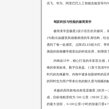
讯飞、华为、阿里巴巴人工智能实验室等均
驾驭科技与性能的极简美学
极简
美学
是
极星
2
设计语言的关键词， 
2
勾勒出如建筑风格般精准的车身结构，结
透到了每一处感官。点阵式
LED
前大灯、带
测器的前格栅等视觉化的科技应用，则增强
内饰设计中，精心打造的丰富层次感，
锋的审美标准。数字仪表盘、
11
英寸高清中
时代的先锋豪华。内饰中诸多创新材料的应
的同时也为用户带来出色的耐久度与细腻的
卓越的高性能电动表现是
极星
2
的另一
成，目标续航里程为
500
公里（
NEDC
工况
的最大扭矩，
0-100
公里
/
小时的加速只需
4.7