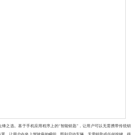
先锋之选。基于手机应用程序上的
“
智能钥匙
”
，让用户可以无需携带传统钥
装置，让用户在坐上驾驶座的瞬间，即刻启动车辆，无需钥匙或任何按键。得