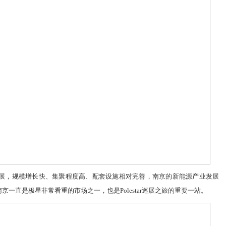
展
，规模增长快、集聚程度高、配套
设施
相对完善，
南京的新能源产业发展
一直是极星非常看重的市场之一，也是Polestar巡展之旅的重要一站。