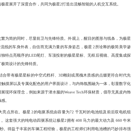
与
极星
展开了深度合作，共同为
极星
2
打造出流畅智能的人机交互系统。
化繁为简的同时，尽显前卫与先锋特质。外观上，醒目的图形与线条，为
极星
合流线的车身外表，自信而充满力量的车身姿态，
极星
2
所诠释的极简美学渗
有独特点亮顺序的
LED
尾灯、车顶投射的
极星
星标、无框后视镜、高度集成探
了极简设计的先锋特质。
结合带有
极星
星标的中空式档杆、
3D
雕刻或黑槐木质感的点缀更符合时代先
控触摸屏以及专属化配色的用户界面设计，与内饰氛围融为一体，彰显数字化
用展现环保理念，例如来源于潜水服的
Weave Tech
环保材质，倡导无真皮内饰
触感。
大亮点所在。
极星
2
的电驱系统由容量为
72
千瓦时的电池组及前后双电机组
）。这套强大的纯电动四驱系统让
极星
2
拥有
408
马力的最大动力及
660
牛米
秒。得益于丰富的车辆工程经验，
极星
的工程师们利用电池槽的巧妙排布强