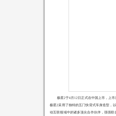
极星
2
于
4
月
12
日正式在中国上市，上市
极星
2
采用了独特的五门快背式车身造型，
动互联领域中的诸多顶尖合作伙伴，强强联