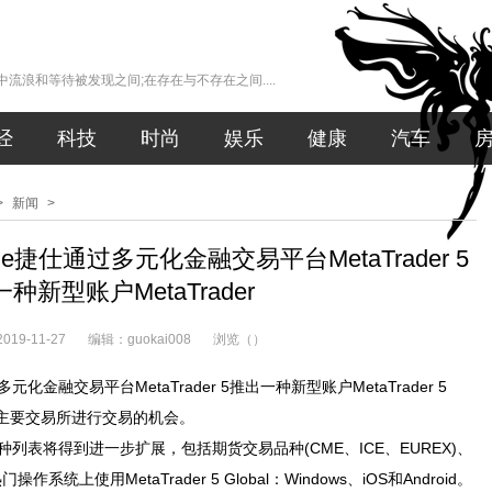
流浪和等待被发现之间;在存在与不存在之间....
经
科技
时尚
娱乐
健康
汽车
>
新闻
>
de捷仕通过多元化金融交易平台MetaTrader 5
种新型账户MetaTrader
19-11-27
编辑：guokai008
浏览（
）
元化金融交易平台MetaTrader 5推出一种新型账户MetaTrader 5
球主要交易所进行交易的机会。
易品种列表将得到进一步扩展，包括期货交易品种(CME、ICE、EUREX)、
统上使用MetaTrader 5 Global：Windows、iOS和Android。