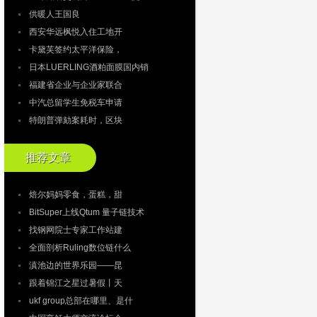
供暖人王国良
西安华远枫悦入住工地开
卡黛芙签约太平洋保险，
日本LUERLING酒粕面膜国内销
福建省企业与企业家联合
中汽总留学生免税车申请
特朗普弹劾案耗时，区块
推荐文章
焙尔妈妈零食，蛋糕，甜
BitSuper上线Qtum 量子链技术
找钢网院士专家工作站建
全面剖析Ruling数位链什么
滇池边的世界乐园——昆
跟着锦江之星过暑假丨天
ukf group总部在哪里、是什