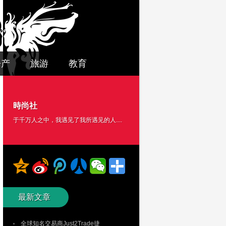
房产
旅游
教育
時尚社
于千万人之中，我遇见了我所遇见的人....
最新文章
全球知名交易商Just2Trade捷