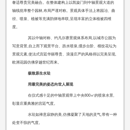
奢适尊贵完美融合。在整体建构上以凯旋门到中轴景观大道的
轴线统率整个园林,布局严谨对称。景观具体手法上将园冶、曲
径、喷泉、植被等充满韵律地串联,呈现丰富的立体植被四维
度。
其以中轴对称、约凡尔赛景观体系布局,以城市公园为
写意背景,自上而下观景平台、跌水喷泉,缓步台阶、模纹花坛为
景观元素,使法式宫廷华丽尊贵、浪漫庄严的风格得以完美呈现,
欧洲花园仿佛穿越世纪而来。
极致原生水珐
用最完美的姿态向世人展现
在仪式感十足的中轴景观带上中央800㎡的喷泉水景,
彰显庄重典雅的宫廷气度。
水珐如禅意寂静的美,仿佛凝聚了天地的灵气,带有一种
处变不惊的气度。