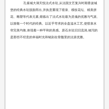
孔雀城大湖天悦法式水珐,从法国文艺复兴时期香波城
堡的经典水珐脱胎而出,并执意重现了喷泉、模纹花坛、精美拼
花、雕塑等代表元素,熔炼出了法式水珐最为灵魂的优雅与气派,
以致敬一个时代的经典。以近乎苛求的全盘溢水工艺,使喷泉水
帘完美均衡,体现着一种平和的美感。原石水珐汩汩流淌,倾泻的
是那些不经意的幸福时光和铭刻在骨髓里的法派优雅。