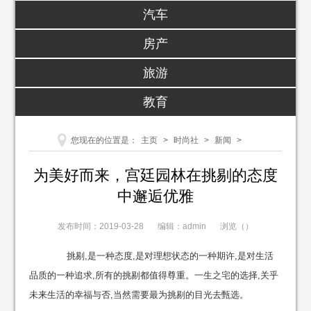
汽车
房产
旅游
教育
您现在的位置是：
主页
>
时尚社
>
新闻
>
为美好而来，宫廷园林在挑剔的态度
中邂逅优雅
发布时间：2019-03-28
编辑：admin
浏览（
）
挑剔,是一种态度,是对理想状态的一种期许,是对生活
品质的一种追求,所有的挑剔都值得尊重。一生之宅的选择,关乎
未来生活的幸福与否,当然需要最为挑剔的目光去甄选。