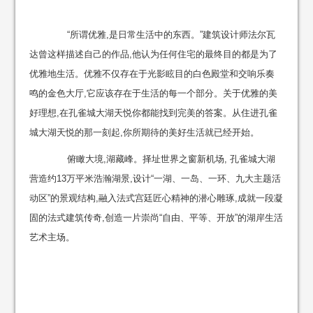
“所谓优雅,是日常生活中的东西。”建筑设计师法尔瓦
达曾这样描述自己的作品,他认为任何住宅的最终目的都是为了
优雅地生活。优雅不仅存在于光影眩目的白色殿堂和交响乐奏
鸣的金色大厅,它应该存在于生活的每一个部分。关于优雅的美
好理想,在孔雀城大湖天悦你都能找到完美的答案。从住进孔雀
城大湖天悦的那一刻起,你所期待的美好生活就已经开始。
俯瞰大境,湖藏峰。择址世界之窗新机场, 孔雀城大湖
营造约13万平米浩瀚湖景,设计“一湖、一岛、一环、九大主题活
动区”的景观结构,融入法式宫廷匠心精神的潜心雕琢,成就一段凝
固的法式建筑传奇,创造一片崇尚“自由、平等、开放”的湖岸生活
艺术主场。