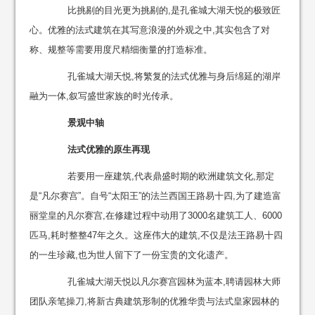
比挑剔的目光更为挑剔的,是孔雀城大湖天悦的极致匠
心。优雅的法式建筑在其写意浪漫的外观之中,其实包含了对
称、规整等需要用度尺精细衡量的打造标准。
孔雀城大湖天悦,将繁复的法式优雅与身后绵延的湖岸
融为一体,叙写盛世家族的时光传承。
景观中轴
法式优雅的原生再现
若要用一座建筑,代表鼎盛时期的欧洲建筑文化,那定
是“凡尔赛宫”。自号“太阳王”的法兰西国王路易十四,为了建造富
丽堂皇的凡尔赛宫,在修建过程中动用了3000名建筑工人、6000
匹马,耗时整整47年之久。这座伟大的建筑,不仅是法王路易十四
的一生珍藏,也为世人留下了一份宝贵的文化遗产。
孔雀城大湖天悦以凡尔赛宫园林为蓝本,聘请园林大师
团队亲笔操刀,将新古典建筑形制的优雅华贵与法式皇家园林的