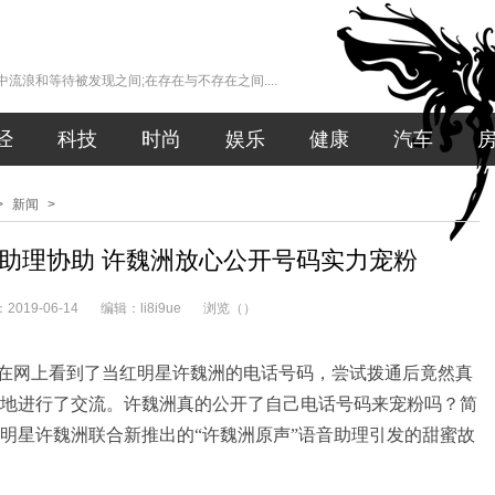
流浪和等待被发现之间;在存在与不存在之间....
经
科技
时尚
娱乐
健康
汽车
>
新闻
>
助理协助 许魏洲放心公开号码实力宠粉
019-06-14
编辑：li8i9ue
浏览（
）
网上看到了当红明星许魏洲的电话号码，尝试拨通后竟然真
地进行了交流。许魏洲真的公开了自己电话号码来宠粉吗？简
明星许魏洲联合新推出的“许魏洲原声”语音助理引发的甜蜜故