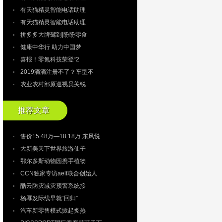
有天猫精灵智能电话助理
有天猫精灵智能电话助理
拼多多大牌驾到|盼盼零食
健康中华行 助力中国梦
喜报！零氪科技荣登“2
2019滴滴注册不了？车型不
农业农村部原巡视员关锐
推荐文章
售价15.48万—18.18万 东风悦
大新美天下世界旅游仙子
鄂尔多斯动物园携手植物
CCN独家专访aelf联合创始人
酷云防灾减灾预警系统接
杨幂发际线早就“回归”
汽车新零售模式掀起炙热