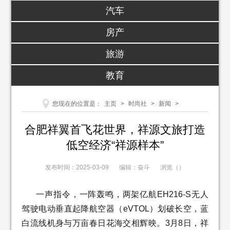
汽车
房产
旅游
教育
您现在的位置是：
主页
>
时尚社
>
新闻
>
合肥祥翼首飞花世界，祥源文旅打造
低空经济“祥源样本”
发布时间：2025-03-09
编辑：奋斗
浏览（
）
一声指令，一阵轰鸣，两架亿航EH216-S无人
驾驶电动垂直起降航空器（eVTOL）划破长空，蓝
白流线机身与万亩春日花海交相辉映。3月8日，祥