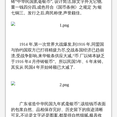
铸“中华民国贰毫银币”, 设计简洁,除文字外无它物,
重一钱四分四,成色符合《国币条例》之规定 为:银
七铜三。发行之后,商民称便,声誉颇佳。
1914 年,第一次世界大战爆发,到1916 年,同盟国
与协约国双方已打得精疲力尽,交战各国经济已趋崩
溃,受战争影响,来华银条供应大减,“币 厂以铸本缺乏
于1916 年4 月停铸银币”。所以民国5年、6 年未铸。
其实从 民国4 年开始铸额已大减了
.
广东省造中华民国
九
年贰毫银币”,该组钱币表面
的包浆自然、品相保存完好、历史留下的痕迹清晰
可见,不论是文字还是图案,都显得自然细腻,极具收