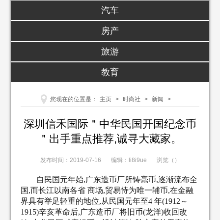
汽车
房产
旅游
教育
您现在的位置是：
主页
>
时尚社
>
新闻
>
深圳信禾国际＂中华民国开国纪念币
＂出手重点推荐,诚寻大藏家。
发布时间：2019-07-16
编辑：li8i9ue
浏览（
）
自民国元年始,广东造币厂所铸毫币,逐渐流布全
国,而长江以南各省 商场,贸易恃为唯一辅币,在金融
界具有举足轻重的地位,从民国元年至4 年(1912～
1915)辛亥革命后,广东造币厂将旧币(龙洋)收回改