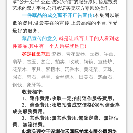
承“公开,公平,公正,诚实,守信”的服务原则,搭建投资
艺术的双方平台,公司承诺买卖双方零风险操作。
一件藏品的成交离不开广告宣传!
本集团以最
低的费用,做最实在的宣传,上最高端的平台,享受
最好的服务。
藏品宣传的意义:
就是让成百上千的人看到这
件藏品,其中有一个人购买就足已!
鉴定征集范围:
瓷器、青花瓷器、玉器、字画、
翡翠、古玉、鉴定、拍卖、收藏、铜镜、宣德炉、
花梨木、家具、紫檀木、沉香木、黄花梨、天珠、
陨石、奇石、寻宝、金丝楠木、田黄石、鸡血石、
铜钱、象牙等。
收費標準:
1、運作費用:收取一定拍前運作服务費用。
2、傭金費用:收取拍賣成交價格的8%傭金為
成交服務費用。
3、其他費用:無其他費用,無鑒定費、無評估
費、無流拍費。
此藏品现交于深圳信禾国际拍卖有限公司网络