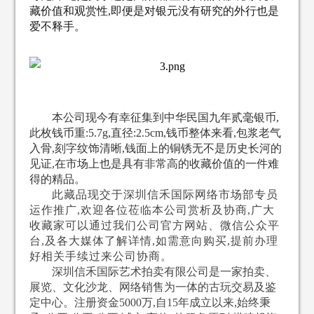
藏价值和观赏性,即便是对银元没有研究的外行也是
爱不释手。
本公司现今有幸征集到中华民国九年贰毫银币,
此枚
钱币重:5.7g,直径:2.5cm,钱币
整体来看,包浆老气
入骨,刻字纹饰清晰,钱面上的铜锈无不是历史长河的
见证
,在市场上也是具有非常高的收藏价值的一件难
得的精品。
此藏品现交于深圳信禾国际网络市场部专员
运作推广,欢迎各位莅临本公司赏析及协商,广大
收藏家可以通过我们公司官方网站、微信公众平
台,及各大媒体了解详情,如需意向购买,提前办理
好相关手续过来公司协商。
深圳信禾国际艺术拍卖有限公司是一家拍卖、
展览、文化沙龙、网络销售为一体的古玩交易及鉴
定中心。注册资金5000万,自15年成立以来,始终秉