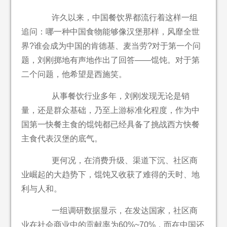
许久以来，中国餐饮界都流行着这样一组
追问：哪一种中国食物能够像汉堡那样，风靡全世
界?谁会成为中国的肯德基、麦当劳?对于第一个问
题，刘刚掷地有声地作出了回答——馄饨。对于第
二个问题，他希望是西施笑。
从事餐饮行业多年，刘刚发现无论是销
量，还是群众基础，乃至上游标准化程度，作为中
国第一快餐主食的馄饨都已经具备了挑战西方快餐
主食代表汉堡的底气。
更何况，在消费升级、渠道下沉、社区商
业崛起的大趋势下，馄饨又收获了难得的天时、地
利与人和。
一组调研数据显示，在发达国家，社区商
业在社会商业中的贡献率为60%~70%，而在中国还