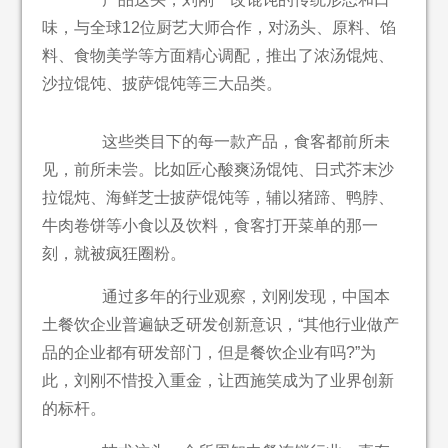
味，与全球12位厨艺大师合作，对汤头、原料、馅
料、食物美学等方面精心调配，推出了浓汤馄炖、
沙拉馄饨、披萨馄饨等三大品类。
这些类目下的每一款产品，食客都前所未
见，前所未尝。比如匠心酸爽汤馄饨、日式芥末沙
拉馄炖、海鲜芝士披萨馄饨等，辅以猪蹄、鸭脖、
牛肉卷饼等小食以及饮料，食客打开菜单的那一
刻，就被疯狂圈粉。
通过多年的行业观察，刘刚发现，中国本
土餐饮企业普遍缺乏研发创新意识，“其他行业做产
品的企业都有研发部门，但是餐饮企业有吗?”为
此，刘刚不惜投入重金，让西施笑成为了业界创新
的标杆。