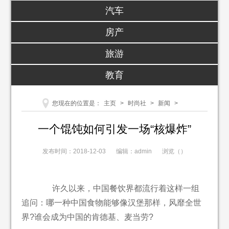
汽车
房产
旅游
教育
您现在的位置是：
主页
>
时尚社
>
新闻
>
一个馄饨如何引发一场“核爆炸”
发布时间：2018-12-03
编辑：admin
浏览（
）
许久以来，中国餐饮界都流行着这样一组
追问：哪一种中国食物能够像汉堡那样，风靡全世
界?谁会成为中国的肯德基、麦当劳?