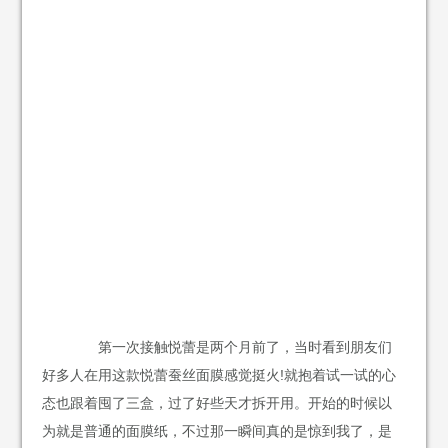
第一次接触悦蕾是两个月前了，当时看到朋友们
好多人在用这款悦蕾蚕丝面膜感觉挺火!就抱着试一试的心
态也跟着囤了三盒，过了好些天才拆开用。开始的时候以
为就是普通的面膜纸，不过那一瞬间真的是惊到我了，是