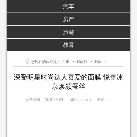
汽车
房产
旅游
教育
您现在的位置是：
主页
>
时尚社
>
时尚
>
深受明星时尚达人喜爱的面膜 悦蕾冰
泉焕颜蚕丝
发布时间：2018-06-24
编辑：admin
浏览（
）