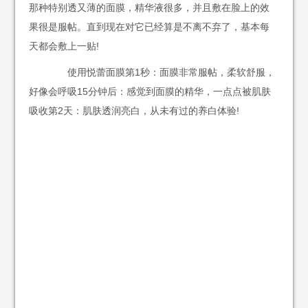
那种特别透又薄的面膜，精华液很多，并且敷在脸上的效
果很是服帖。直到现在对它已经算是不离不弃了，基本每
天都会敷上一贴!
使用悦蕾面膜第1秒：面膜非常服帖，柔软舒服，
好像会呼吸15分钟后：感觉到面膜的精华，一点点被肌肤
吸收第2天：肌肤透润亮白，从未有过的养白体验!