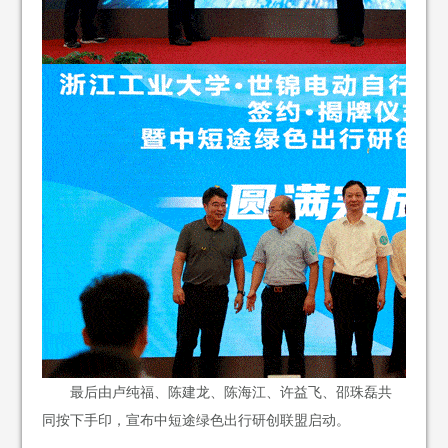
最后由卢纯福、陈建龙、陈海江、许益飞、邵珠磊共
同按下手印，宣布中短途绿色出行研创联盟启动。