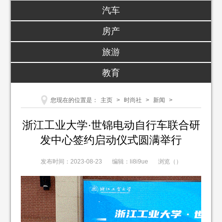
汽车
房产
旅游
教育
您现在的位置是：
主页
>
时尚社
>
新闻
>
浙江工业大学·世锦电动自行车联合研
发中心签约启动仪式圆满举行
发布时间：2023-08-23
编辑：li8i9ue
浏览（
）