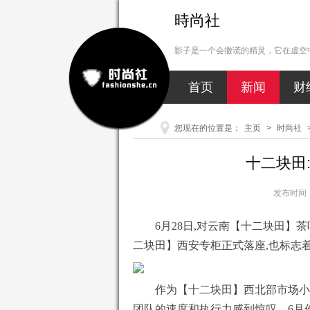
時尚社
影子是一个会撒谎的精灵，它在虚空中
首页
新闻
财
您现在的位置是：
主页
>
时尚社
十二块田
发布时间：2
6月28日,对云南【十二块田】
二块田】西安专柜正式落座,也标志
作为【十二块田】西北部市场小
团队的速度和执行力感到惊叹。6月