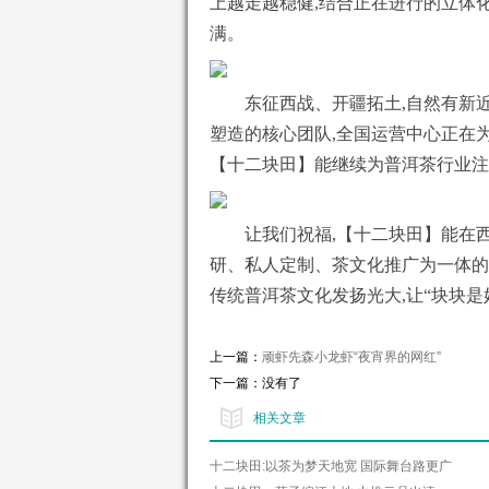
上越走越稳健,结合正在进行的立体
满。
东征西战、开疆拓土,自然有新
塑造的核心团队,全国运营中心正在
【十二块田】能继续为普洱茶行业注
让我们祝福,【十二块田】能在
研、私人定制、茶文化推广为一体的
传统普洱茶文化发扬光大,让“块块是
上一篇：
顽虾先森小龙虾“夜宵界的网红”
下一篇：没有了
相关文章
十二块田:以茶为梦天地宽 国际舞台路更广