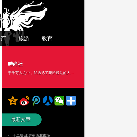
房产
旅游
教育
時尚社
于千万人之中，我遇见了我所遇见的人....
最新文章
十二块田:进军西北市场