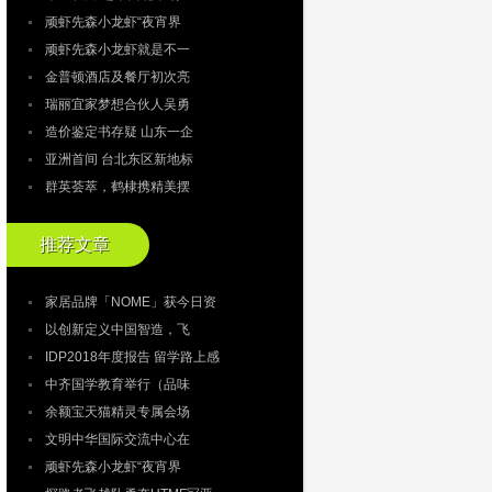
顽虾先森小龙虾“夜宵界
顽虾先森小龙虾就是不一
金普顿酒店及餐厅初次亮
瑞丽宜家梦想合伙人吴勇
造价鉴定书存疑 山东一企
亚洲首间 台北东区新地标
群英荟萃，鹤棣携精美摆
推荐文章
家居品牌「NOME」获今日资
以创新定义中国智造，飞
IDP2018年度报告 留学路上感
中齐国学教育举行（品味
余额宝天猫精灵专属会场
文明中华国际交流中心在
顽虾先森小龙虾“夜宵界