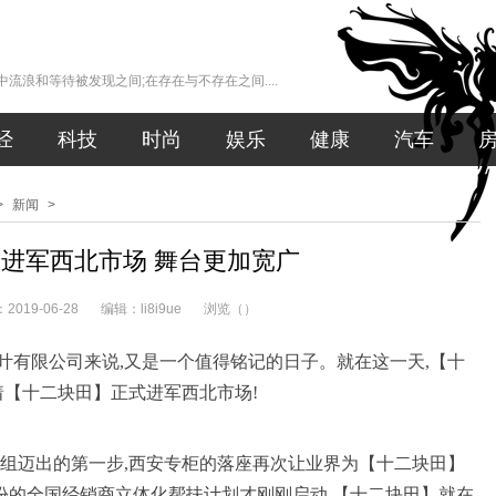
流浪和等待被发现之间;在存在与不存在之间....
经
科技
时尚
娱乐
健康
汽车
>
新闻
>
:进军西北市场 舞台更加宽广
019-06-28
编辑：li8i9ue
浏览（
）
茶叶有限公司来说,又是一个值得铭记的日子。就在这一天,【十
着【十二块田】正式进军西北市场!
组迈出的第一步,西安专柜的落座再次让业界为【十二块田】
份的全国经销商立体化帮扶计划才刚刚启动,【十二块田】就在