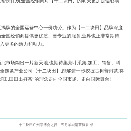
化帮扶计划,全国经销商对【十二块田】的明天更加是信心满
近揭牌的全国运营中心一份功劳。作为【十二块田】品牌深度
为全国经销商提供更优质、更专业的服务,业界也正非常期待,
入更多的活力和动力。
西北市场闯出一片新天地,也期待集茶叶采集,加工、销售、科
全链条产业公司【十二块田】,能够进一步挖掘古树普洱茶,将
好田,田田出好茶”的理念走向全国市场、走向国际舞台!
十二块田广州茶博会之行：五月羊城清茶飘香 相