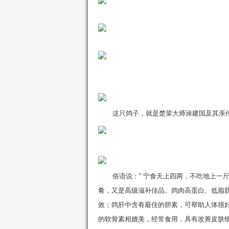
这只鸽子，就是楚菜大师涂建国及其亲传
俗语说：“ 宁食天上四两，不吃地上一
肴，又是高级滋补佳品。鸽肉高蛋白、低脂
效；鸽肝中含有最佳的胆素，可帮助人体很
的软骨素相媲美，经常食用，具有改善皮肤