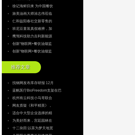
徐记海鲜归来 为中国餐饮
旅美油画大师涂志伟莅临
仁和益阳春社交新零售的
班尼豆童装真假难辨，加
鹰驾科技助力吉利新能源
创新“物联网+餐饮油烟监
创新“物联网+餐饮油烟监
推荐文章
找钢网发布库存研报 12月
蓝帆医疗BioFreedom支架在巴
杭州有云科技小马哥联合
网友质疑《和平精英》，
适合中大型企业选择的精
为美好而来，宫廷园林在
十二块田:以茶为梦天地宽