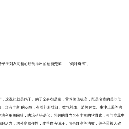
弟子刘友明精心研制推出的创新楚菜——“鸽味奇煮”。
斤”，这说的就是鸽子。鸽子全身都是宝，营养价值极高，既是名贵的美味佳
肪，含有丰富 的泛酸，有着补肝壮肾、益气补血、清热解毒、生津止渴等功
好地利用胆固醇，防治动脉硬化；乳鸽的骨内含有丰富的软骨素，可与鹿茸中
细胞活力，增强度肤弹性，改善血液循环，面色红润等功效；鸽子蛋被人称