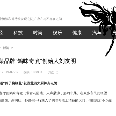
流浪和等待被发现之间;在存在与不存在之间....
经
科技
时尚
娱乐
健康
汽车
>
新闻
>
菜品牌“鸽味奇煮”创始人刘友明
019-07-02
编辑：li8i9ue
浏览（
）
道“鸽子烧鞭花”获湖北四大厨神齐点赞
美餐厅的鸽味奇煮（常青花园店）人声鼎沸，热闹非凡。在众多市民的张望
涂建国、余明社、孙昌弼一行踏入了鸽味奇煮上清苑的大门，他们此行不为别