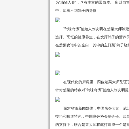
为“动物人参”，含有丰富的蛋白质。 所以
中，却看不到鸽子的身影
“鸽味奇煮”创始人刘友明在楚菜大师涂
选择、烹饪的健康养生，在发挥鸽子的营养
在楚菜食谱中的空白，其中的主打菜“鸽子烧鞭花
鸽
在现代化的厨房里，四位楚菜大师见证了
针对楚菜的特点对“鸽味奇煮”创始人刘友明
面对省市新闻媒体，中国烹饪大师、武汉
技巧和味道特色；中国烹饪协会副会长、武
的支持下，联合楚菜大师将此打造成一个楚