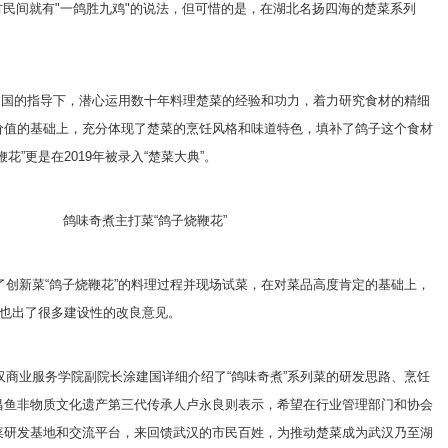
自古民间就有"一鸽胜九鸡"的说法，但可惜的是，在湖北名扬四海的楚菜系列
建国的指导下，潜心运用数十年料理楚菜的经验和功力，着力研究食材的精细
价值的基础上，充分体现了楚菜的烹饪风格和味道特色，填补了鸽子这个食材
”更是在2019年被录入“楚菜大典”。
味奇煮主打菜“鸽子烧鞭花”
创新菜“鸽子烧鞭花”的料理过程并现场试菜，在对菜品高度肯定的基础上，
提也出了很多建设性的改良意见。
商业服务学院副院长涂建国详细介绍了“鸽味奇煮”系列菜的研发思路、烹饪
昌鱼非物质文化遗产第三代传承人卢永良则表示，希望在行业管理部门和协会
菜研发基地和交流平台，来回馈武汉的市民百姓，为推动楚菜成为武汉乃至湖