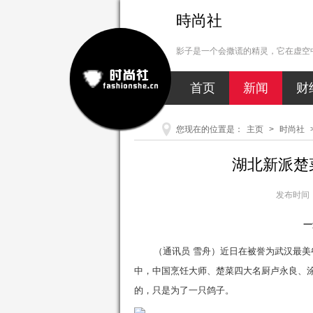
時尚社
影子是一个会撒谎的精灵，它在虚空中
首页
新闻
财
您现在的位置是：
主页
>
时尚社
湖北新派楚
发布时间：2
一
（通讯员 雪舟）近日在被誉为武汉最
中，中国烹饪大师、楚菜四大名厨卢永良、
的，只是为了一只鸽子。