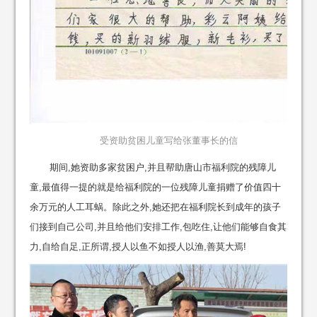
受资助贫困儿童写给张董事长的信
期间,她资助多家贫困户,并且帮助唐山市福利院的残障儿
童,最值得一提的就是给福利院的一位残障儿童捐赠了价值四十
余万元的人工耳蜗。除此之外,她还把在福利院长到成年的孩子
们接到自己公司,并且给他们安排工作,包吃住,让他们能够自食其
力,自给自足,正所谓,授人以鱼不如授人以渔,善莫大焉!