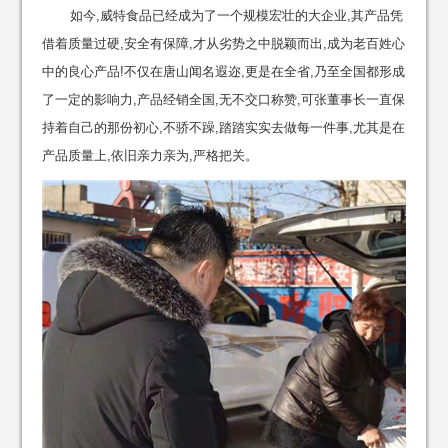
如今,威特食品已经成为了一个规模宏壮的大企业,其产品凭
借着质量过硬,安全有保障,才从劣势之中脱颖而出,成为老百姓心
中的良心产品!不仅在唐山闻名遐迩,更是在全省,乃至全国都形成
了一定的影响力,产品经销全国,无不交口称赞,可张董事长一直保
持着自己的那份初心,不骄不躁,踏踏实实去做每一件事,尤其是在
产品质量上,依旧亲力亲为,严格把关。