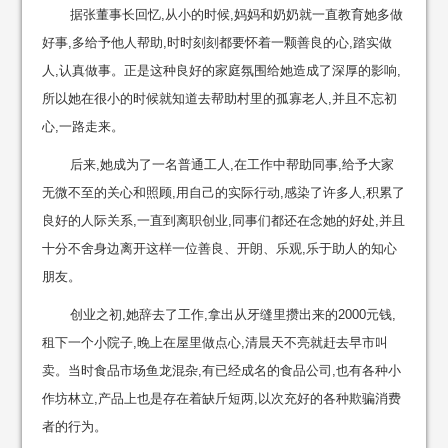
据张董事长回忆,从小的时候,妈妈和奶奶就一直教育她多做
好事,多给予他人帮助,时时刻刻都要怀着一颗善良的心,踏实做
人,认真做事。正是这种良好的家庭氛围给她造成了深厚的影响,
所以她在很小的时候就知道去帮助村里的孤寡老人,并且不忘初
心,一路走来。
后来,她成为了一名普通工人,在工作中帮助同事,给予大家
无微不至的关心和照顾,用自己的实际行动,感染了许多人,积累了
良好的人际关系,一直到离职创业,同事们都还在念她的好处,并且
十分不舍身边离开这样一位善良、开朗、乐观,乐于助人的知心
朋友。
创业之初,她辞去了工作,拿出从牙缝里攒出来的2000元钱,
租下一个小院子,晚上在屋里做点心,清晨天不亮就赶去早市叫
卖。当时食品市场鱼龙混杂,有已经成名的食品公司,也有各种小
作坊林立,产品上也是存在着缺斤短两,以次充好的各种欺骗消费
者的行为。