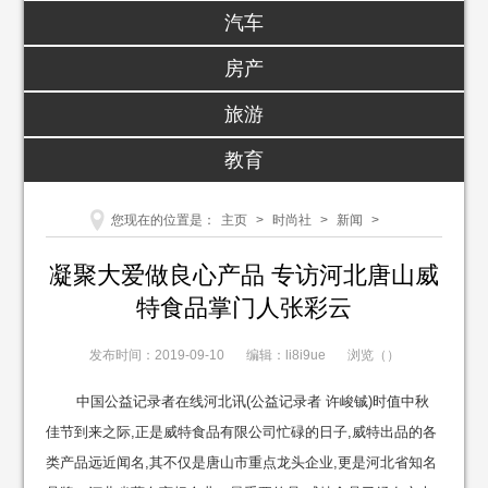
汽车
房产
旅游
教育
您现在的位置是：
主页
>
时尚社
>
新闻
>
凝聚大爱做良心产品 专访河北唐山威
特食品掌门人张彩云
发布时间：2019-09-10
编辑：li8i9ue
浏览（
）
中国公益记录者在线河北讯(公益记录者 许峻铖)时值中秋
佳节到来之际,正是威特食品有限公司忙碌的日子,威特出品的各
类产品远近闻名,其不仅是唐山市重点龙头企业,更是河北省知名