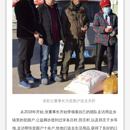
张彩云董事长为贫困户送去关怀
从2018年开始,张董事长开始带领着自己的团队走访周边乡
镇里的贫困户,公益脚步曾到过宋各庄村,田庄村,以及郑庄子乡等
地,走访帮扶贫困户十余户,给他们送去生活用品,获得了良好的口