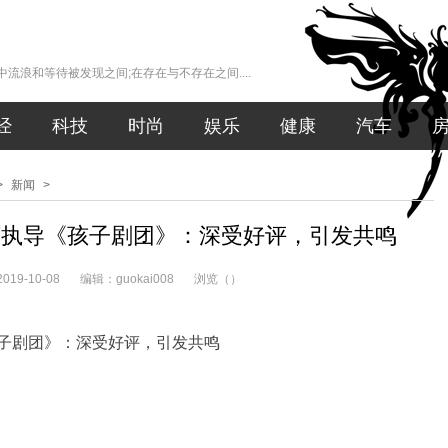
流浪和等待被发现之间;在存在与不存在之间....
经
科技
时尚
娱乐
健康
汽车
>
新闻
>
莎执导《孩子剧团》：深受好评，引发共鸣
19-10-08
编辑：guokai008
浏览（
）
子剧团》：深受好评，引发共鸣