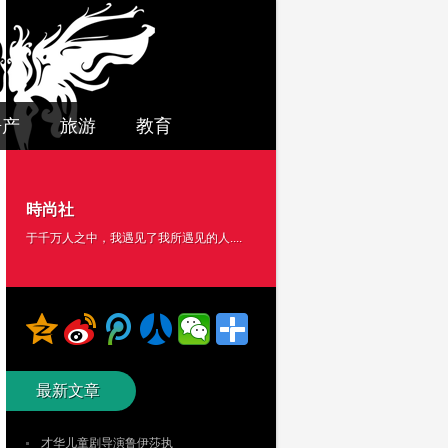
房产
旅游
教育
時尚社
于千万人之中，我遇见了我所遇见的人....
最新文章
才华儿童剧导演鲁伊莎执