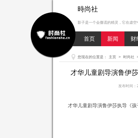
時尚社
影子是一个会撒谎的精灵，它在虚空中
首页
新闻
财
您现在的位置是：
主页
>
时尚社
才华儿童剧导演鲁伊
发布时间：20
才华儿童剧导演鲁伊莎执导《孩