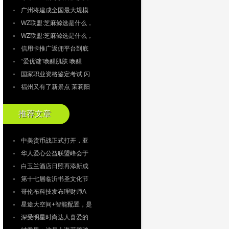
广州将建成全国最大规模
WZ联盟:芝麻鲸选是什么，
WZ联盟:芝麻鲸选是什么，
信用卡推广返佣平台到底
“爱优谜”唤醒肌肤 唤醒
国家职业资格鉴定考试 闪
福州又有了新景点 茉莉阳
推荐文章
中美货币战正式打开，亚
华人爱心公益联盟峰会于
白玉兰酒店日照再添新成
第十七届临沂书圣文化节
哥伦布科技发布理财师A
星途大空间+智能配置，是
深受明星时尚达人喜爱的