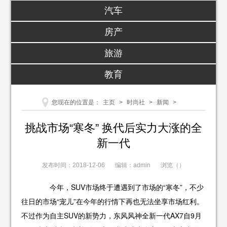
汽车
房产
旅游
教育
您现在的位置是：
主页
>
时尚社
>
新闻
>
挑战市场“寒冬” 换代后实力大涨的全
新一代
发布时间：2018-12-06
编辑：admin
浏览（
）
今年，SUV市场终于遭遇到了市场的“寒冬”，不少
往日的市场“宠儿”在今年的行情下再也无法坐享市场红利。
不过作为自主SUV的新势力，东风风神全新一代AX7自9月