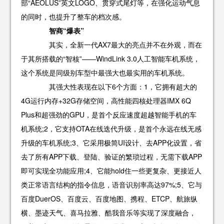
部“AEOLUS”英文LOGO、贯穿式尾灯等，在强化运动气息
的同时，也提升了整车的档次感。
智商“爆表”
其实，全新一代AX7最大的亮点并不在外观，而在
于其所搭载的“智核”——WindLink 3.0人工智能车机系统，
这个系统是同级别车型中最强大也最实用的车机系统。
其强大性表现在以下6个方面：1，它拥有超大的
4G运行内存+32G存储空间，高性能四核处理器IMX 6Q
Plus和超强劲的GPU，是首个反应速度超越智能手机的车
机系统;2，它支持OTA在线迭代升级，是首个永远在线无感
升级的车机系统;3、它采用极简UI设计、去APP化设置，省
去了所有APP下载、登陆、验证的繁琐过程，无需下载APP
即可实现全功能应用;4、它能hold住一些更复杂、更接近人
类正常语言结构的指令信息，语音识别率高达97%;5、它与
百度DuerOS、百度云、百度地图、携程、ETCP、航旅纵
横、墨迹天气、喜马拉雅、酷我音乐等实现了深度融合，