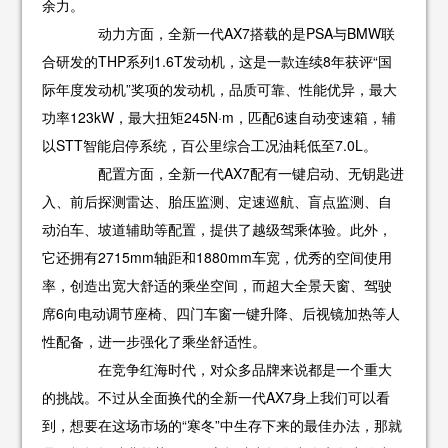
余力。
动力方面，全新一代AX7搭载的是PSA与BMW联
合研发的THP系列1.6T发动机，这是一款连续8年获评“国
际年度发动机”奖项的发动机，品质可靠、性能优异，最大
功率123kW，最大扭矩245N·m，匹配6速自动变速箱，辅
以STT智能启停系统，百公里综合工况油耗低至7.0L。
配置方面，全新一代AX7配有一键启动、无钥匙进
入、前后探测雷达、胎压监测、定速巡航、盲点监测、自
动泊车、坡道辅助等配置，提供了越级驾乘体验。此外，
它还拥有2715mm轴距和1880mm车宽，优秀的空间使用
率，创造出宽大舒适的乘坐空间，而超大全景天窗、驾驶
席6向电动调节座椅、四门车窗一键升降、后视镜加热等人
性配备，进一步强化了乘坐舒适性。
在竞争红海时代，对众多品牌来说都是一个重大
的挑战。不过从全面换代的全新一代AX7身上我们可以看
到，想要在这场市场的“寒冬”中生存下来的最佳办法，那就