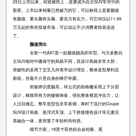
25日上市以来，却迎难而上，逆袭成为自主SUV车市中的
新星。上市以来销量已然破万的它，可以称得上是要颜值
有颜值、要头脑有头脑、要实力有实力，可它却仅以11.99
万元起的售价投放市场，可以说让不少消费者惊喜连连
了。
颜值突出
全新一代AX7是一款颜值颇高的车型。与大多数自
主SUV相对中庸保守的风格不同，其设计风格非常大胆，
突破性的采用了交互几何美学设计理念，整体造型犀利且
新锐，丝毫不介意自身的锋芒毕露。
前脸辨识度极高，祥云式的前格栅采用上下分层
设计，精致而有力的镀铬饰条，强化整体视觉冲击力，让
人过目难忘。整车造型也非常新潮，将时下流行的Coupe
SUV设计风格、悬浮式车顶、上下拼接撞色设计等元素完
美融合一体，更突显了年轻时尚特质。
细节方面，18英寸双色铝合金轮毂、尾