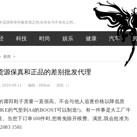
流浪和等待被发现之间;在存在与不存在之间....
经
科技
时尚
娱乐
健康
汽车
>
新闻
>
货源保真和正品的差别批发代理
019-09-11
编辑：li8i9ue
浏览（
）
产的莆田鞋子质量一直很高。不会与他人追逐价格以降低质
IKE的气垫到Ad的BOOST可以制造!)。有一件事是大工厂牛
。当您下订单100件时,您将免除开模费。满意,我会批准为
083 1581