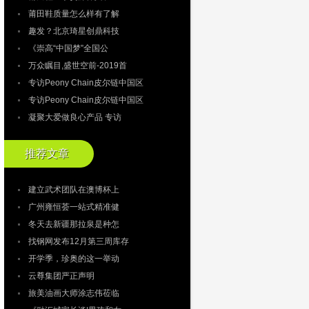
莆田鞋质量怎么样有了解
趣发？北京琦星创鼎科技
《崇高“中国梦”全国公
万众瞩目,盛世空前-2019首
专访Peony Chain皮尔链中国区
专访Peony Chain皮尔链中国区
凝聚大爱做良心产品 专访
推荐文章
建立武术团队在澳博杯上
广州雍恒荟一站式精准健
冬天去新疆那拉泉是种怎
找钢网发布12月第三周库存
开学季，珍奥的这一举动
云尊集团严正声明
旅美油画大师涂志伟莅临