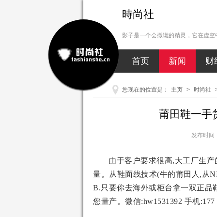
時尚社
影子是一个会撒谎的精灵，它在虚空中
首页
新闻
财
您现在的位置是：
主页
>
时尚社
莆田鞋一手
发布时间：2
由于客户要求很高,大工厂生
量。从鞋面线技术(牛的莆田人,从N
B.只要你去海外或柜台拿一双正品鞋
您量产。微信:hw1531392 手机:177 2