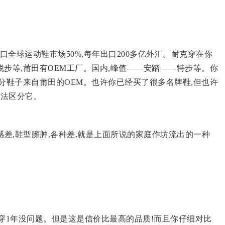
口全球运动鞋市场50%,每年出口200多亿外汇。耐克穿在你
步等,莆田有OEM工厂。国内,峰值——安踏——特步等。你
分鞋子来自莆田的OEM。也许你已经买了很多名牌鞋,但也许
无法区分它。
感差,鞋型臃肿,各种差,就是上面所说的家庭作坊流出的一种
常穿1年没问题。但是这是信价比最高的品质!而且你仔细对比