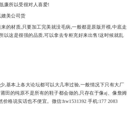
低廉所以受很对人喜爱!
以媲美公司货
道来的材质,只要加工完美就没毛病,一般都是原版开模,中底走
所以这是很强的品质,可以拿去专柜充好来出售!这时候就乱
很少,基本上各大论坛都可以大几率过验,一般情况下只有大厂
时莆田的纯原不是所有的鞋子都会做的,只存在于像aj、像詹姆
格说实话也不便宜。微信:hw1531392 手机:177 2083