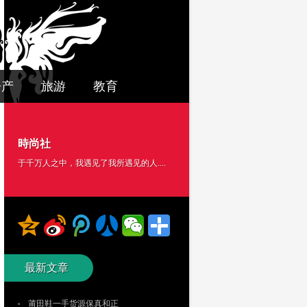
房产
旅游
教育
時尚社
于千万人之中，我遇见了我所遇见的人....
最新文章
莆田鞋一手货源保真和正