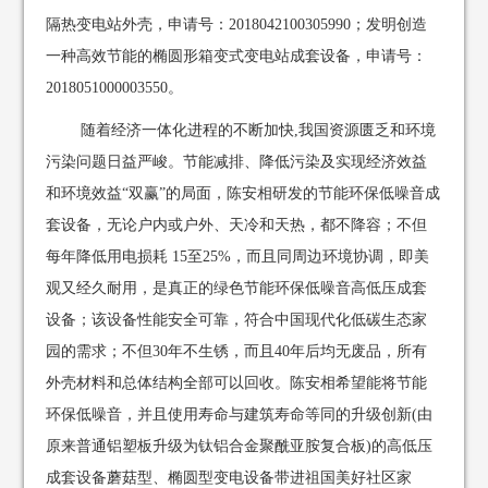
隔热变电站外壳，申请号：2018042100305990；发明创造
一种高效节能的椭圆形箱变式变电站成套设备，申请号：
2018051000003550。
随着经济一体化进程的不断加快,我国资源匮乏和环境
污染问题日益严峻。节能减排、降低污染及实现经济效益
和环境效益“双赢”的局面，陈安相研发的节能环保低噪音成
套设备，无论户内或户外、天冷和天热，都不降容；不但
每年降低用电损耗 15至25%，而且同周边环境协调，即美
观又经久耐用，是真正的绿色节能环保低噪音高低压成套
设备；该设备性能安全可靠，符合中国现代化低碳生态家
园的需求；不但30年不生锈，而且40年后均无废品，所有
外壳材料和总体结构全部可以回收。陈安相希望能将节能
环保低噪音，并且使用寿命与建筑寿命等同的升级创新(由
原来普通铝塑板升级为钛铝合金聚酰亚胺复合板)的高低压
成套设备蘑菇型、椭圆型变电设备带进祖国美好社区家