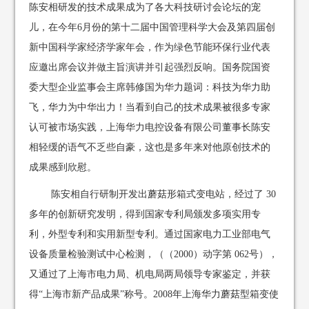
陈安相研发的技术成果成为了各大科技研讨会论坛的宠
儿，在今年6月份的第十二届中国管理科学大会及第四届创
新中国科学家经济学家年会，作为绿色节能环保行业代表
应邀出席会议并做主旨演讲并引起强烈反响。国务院国资
委大型企业监事会主席韩修国为华力题词：科技为华力助
飞，华力为中华出力！当看到自己的技术成果被很多专家
认可被市场实践，上海华力电控设备有限公司董事长陈安
相轻缓的语气不乏些自豪，这也是多年来对他原创技术的
成果感到欣慰。
陈安相自行研制开发出蘑菇形箱式变电站，经过了 30
多年的创新研究发明，得到国家专利局颁发多项实用专
利，外型专利和实用新型专利。通过国家电力工业部电气
设备质量检验测试中心检测，（（2000）动字第 062号），
又通过了上海市电力局、机电局两局领导专家鉴定，并获
得“上海市新产品成果”称号。2008年上海华力蘑菇型箱变使