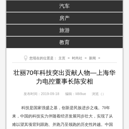
汽车
房产
旅游
教育
您现在的位置是：
主页
>
时尚社
>
新闻
>
壮丽70年科技突出贡献人物—上海华
力电控董事长陈安相
发布时间：2019-09-18
编辑：li8i9ue
浏览（
）
科技是国家强盛之基，创新是民族进步之魂。70年
来，中国的科技实力伴随着经济发展同步壮大，实现了从
难以望其项背到跟跑、并跑乃至领跑的历史性跨越。中国