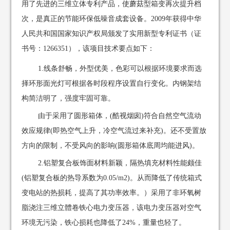
用了先进的三维立体专利产品，使蘑菇型箱变再次提升档
次，是真正的节能环保低噪音成套设备。2009年获得中华
人民共和国国家知识产权局颁发了实用新型专利证书（证
书号：1266351），该项目技术要点如下：
1.线条舒畅，外型优美，色彩可以根据环境要求而选
择环形面光灯可根据各时段程序设置自行变化。内钢架结
构简洁明了，强度牢固可靠。
由于采用了圆形箱体，(酷视烟囱)符合自然空气流动
效应规律(即热空气上升，冷空气流过来补充)。还不受置放
方向的限制，不受风向的影响(圆形箱体底周均能进风)。
2.铝塑复合板饰面材料新颖，隔热填充材料性能颇佳
(铝塑复合板的热导系数为0.05/m2)。从而降低了传统箱式
变电站的热损耗，提高了其功率效率。）采用了非环氧树
脂浇注三维立體卷铁心电力变压器，该电力变压器对空气
环境无污染，铁心损耗也降低了24%，重量也轻了。