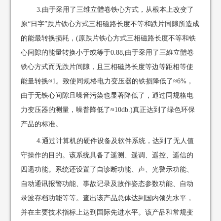
3.由于采用了三维立體卷铁心方式，从根本上改变了
原“日字”跌片铁心方式三相磁路长度不等和跌片同隙所造成
的能最转换损耗，(原跌片铁心方式三相磁路长度不等和铁
心间隙的能量转换小于或等于0.88,由于采用了三維立體卷
铁心方式而无跌片间隙，且三相磁路长度等边等距相等使
能量转换≈1。致使同规格电力变压器的铁损降低了≈6%，
由于无铁心间隙且噪音污染也显著降低了，通过同规格电
力变压器的测量，噪普降低了≈10db.)真正达到了绿色环保
产品的标准。
4.通过计算机的硬件设备及软件系统，达到了无人值
守操作的目的。该系统具备了遥测、遥调、遥控、遥信的
四遥功能。系统还设置了自诊断功能、声、光警示功能、
自动通讯报警功能、事故记录及故作姿态参数功能、自动
录波存档功能等等。查出该产品总体达到国内领先水平，
并在主要技术指标上达到国际先进水平。该产品和常规变