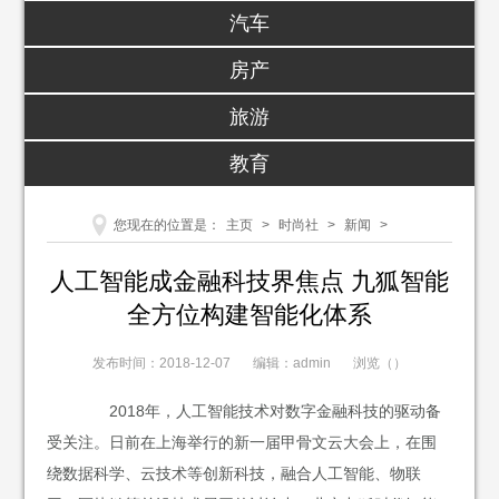
汽车
房产
旅游
教育
您现在的位置是：
主页
>
时尚社
>
新闻
>
人工智能成金融科技界焦点 九狐智能
全方位构建智能化体系
发布时间：2018-12-07
编辑：admin
浏览（
）
2018年，人工智能技术对数字金融科技的驱动备
受关注。日前在上海举行的新一届甲骨文云大会上，在围
绕数据科学、云技术等创新科技，融合人工智能、物联